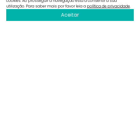
cookies. Ao prosseguir a navegação está a consentir a sua
utilização. Para saber mais por favor leia a
política de privacidade
.
Aceitar
QUEM SOMOS
Enquanto subsidiária do grupo Efanor, a SC
Investments tem como objetivo investir e
apoiar ativamente o desenvolvimento de
PMEs portuguesas com elevado potencial de
crescimento, tanto a nível nacional como
internacional. A SC Investments apoia as
equipas de gestão na sua profissionalização
e nos processos críticos de negócio,
fomentando um espírito empreendedor para