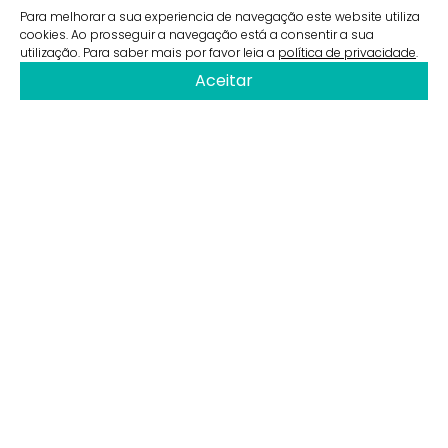
Para melhorar a sua experiencia de navegação este website utiliza
cookies. Ao prosseguir a navegação está a consentir a sua
utilização. Para saber mais por favor leia a
política de privacidade
.
Aceitar
WHO WE ARE
A subsidiary of the Efanor group, SC
Investments is dedicated to investing in and
actively supporting the development of high-
potential Portuguese SMEs, both nationally
and internationally. SC Investments supports
management teams in their