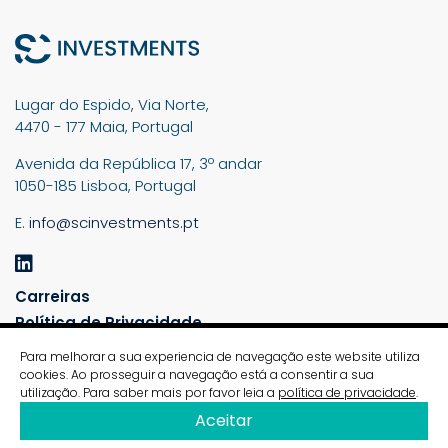
Lugar do Espido, Via Norte,
4470 - 177 Maia, Portugal
Avenida da República 17, 3º andar
1050-185 Lisboa, Portugal
E.
info@scinvestments.pt
Carreiras
Política de Privacidade
Política RSE / Política de Sustentabilidade
Para melhorar a sua experiencia de navegação este website utiliza
Canal de Denúncias
cookies. Ao prosseguir a navegação está a consentir a sua
utilização. Para saber mais por favor leia a
política de privacidade
.
SC – SONAE CAPITAL INVESTMENTS, SGPS, S.A. ®2025
Aceitar